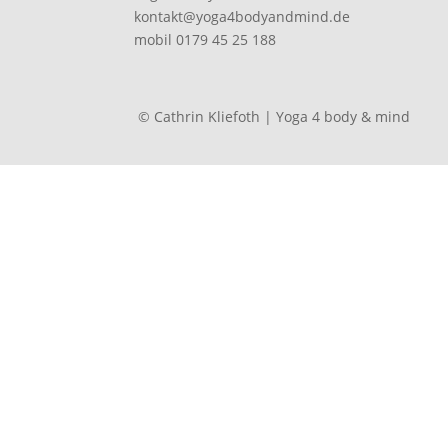
kontakt@yoga4bodyandmind.de
mobil 0179 45 25 188
© Cathrin Kliefoth | Yoga 4 body & mind