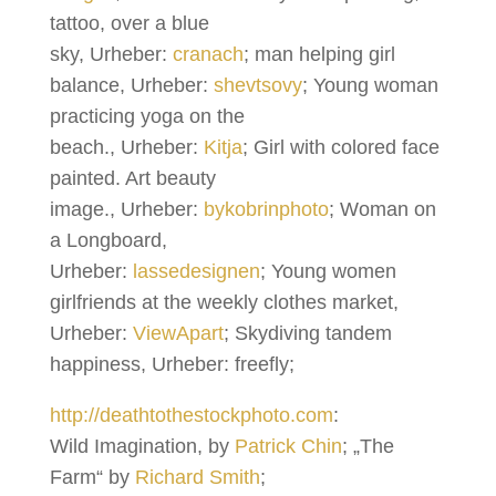
tattoo, over a blue
sky, Urheber:
cranach
; man helping girl
balance, Urheber:
shevtsovy
; Young woman
practicing yoga on the
beach., Urheber:
Kitja
; Girl with colored face
painted. Art beauty
image., Urheber:
bykobrinphoto
; Woman on
a Longboard,
Urheber:
lassedesignen
; Young women
girlfriends at the weekly clothes market,
Urheber:
ViewApart
; Skydiving tandem
happiness, Urheber: freefly;
http://deathtothestockphoto.com
:
Wild Imagination, by
Patrick Chin
; „The
Farm“ by
Richard Smith
;