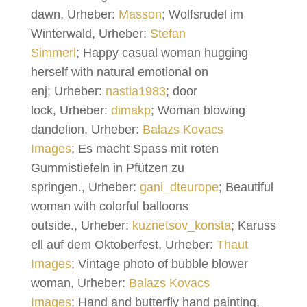
dawn, Urheber:
Masson
; Wolfsrudel im
Winterwald, Urheber:
Stefan
Simmerl
; Happy casual woman hugging
herself with natural emotional on
enj; Urheber:
nastia1983
; door
lock, Urheber:
dimakp
; Woman blowing
dandelion, Urheber:
Balazs Kovacs
Images
; Es macht Spass mit roten
Gummistiefeln in Pfützen zu
springen., Urheber:
gani_dteurope
; Beautiful
woman with colorful balloons
outside., Urheber:
kuznetsov_konsta
; Karuss
ell auf dem Oktoberfest, Urheber:
Thaut
Images
; Vintage photo of bubble blower
woman, Urheber:
Balazs Kovacs
Images
; Hand and butterfly hand painting,